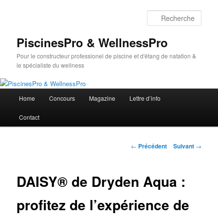
Aller
au
Rech
contenu
principal
PiscinesPro & WellnessPro
Pour le constructeur professionel de piscine et d'étang de natation &
le spécialiste du wellness
Menu
Home
Concours
Magazine
Lettre d’info
principal
Contact
Navigation
←
Précédent
Suivant
→
des
articles
DAISY® de Dryden Aqua :
profitez de l’expérience de