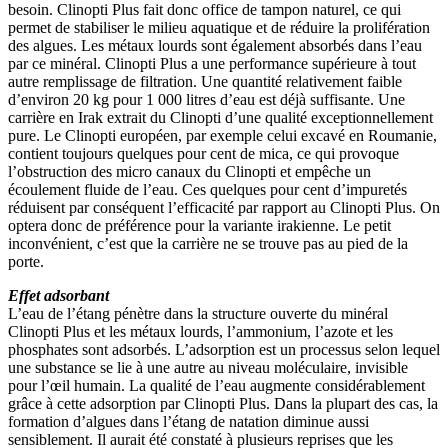
besoin. Clinopti Plus fait donc office de tampon naturel, ce qui
permet de stabiliser le milieu aquatique et de réduire la prolifération
des algues. Les métaux lourds sont également absorbés dans l’eau
par ce minéral. Clinopti Plus a une performance supérieure à tout
autre remplissage de filtration. Une quantité relativement faible
d’environ 20 kg pour 1 000 litres d’eau est déjà suffisante. Une
carrière en Irak extrait du Clinopti d’une qualité exceptionnellement
pure. Le Clinopti européen, par exemple celui excavé en Roumanie,
contient toujours quelques pour cent de mica, ce qui provoque
l’obstruction des micro canaux du Clinopti et empêche un
écoulement fluide de l’eau. Ces quelques pour cent d’impuretés
réduisent par conséquent l’efficacité par rapport au Clinopti Plus. On
optera donc de préférence pour la variante irakienne. Le petit
inconvénient, c’est que la carrière ne se trouve pas au pied de la
porte.
Effet adsorbant
L’eau de l’étang pénètre dans la structure ouverte du minéral
Clinopti Plus et les métaux lourds, l’ammonium, l’azote et les
phosphates sont adsorbés. L’adsorption est un processus selon lequel
une substance se lie à une autre au niveau moléculaire, invisible
pour l’œil humain. La qualité de l’eau augmente considérablement
grâce à cette adsorption par Clinopti Plus. Dans la plupart des cas, la
formation d’algues dans l’étang de natation diminue aussi
sensiblement. Il aurait été constaté à plusieurs reprises que les