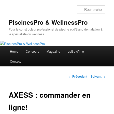
Aller
au
Rech
contenu
principal
PiscinesPro & WellnessPro
Pour le constructeur professionel de piscine et d'étang de natation &
le spécialiste du wellness
Menu
Home
Concours
Magazine
Lettre d’info
principal
Contact
Navigation
←
Précédent
Suivant
→
des
articles
AXESS : commander en
ligne!