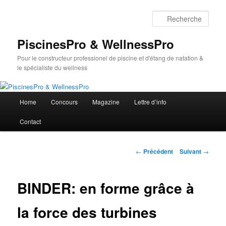
Aller
au
Rech
contenu
principal
PiscinesPro & WellnessPro
Pour le constructeur professionel de piscine et d'étang de natation &
le spécialiste du wellness
Menu
Home
Concours
Magazine
Lettre d’info
principal
Contact
Navigation
←
Précédent
Suivant
→
des
articles
BINDER: en forme grâce à
la force des turbines