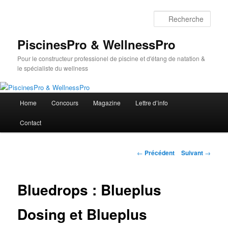
Aller
au
Rech
contenu
principal
PiscinesPro & WellnessPro
Pour le constructeur professionel de piscine et d'étang de natation &
le spécialiste du wellness
Menu
Home
Concours
Magazine
Lettre d’info
principal
Contact
Navigation
←
Précédent
Suivant
→
des
articles
Bluedrops : Blueplus
Dosing et Blueplus