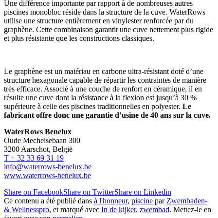
Une différence importante par rapport à de nombreuses autres
piscines monobloc réside dans la structure de la cuve. WaterRows
utilise une structure entièrement en vinylester renforcée par du
graphène. Cette combinaison garantit une cuve nettement plus rigide
et plus résistante que les constructions classiques.
Le graphène est un matériau en carbone ultra-résistant doté d’une
structure hexagonale capable de répartir les contraintes de manière
très efficace. Associé à une couche de renfort en céramique, il en
résulte une cuve dont la résistance à la flexion est jusqu’à 30 %
supérieure à celle des piscines traditionnelles en polyester.
Le
fabricant offre donc une garantie d’usine de 40 ans sur la cuve.
WaterRows Benelux
Oude Mechelsebaan 300
3200 Aarschot, België
T + 32 33 69 31 19
info@waterrows-benelux.be
www.waterrows-benelux.be
Share on Facebook
Share on Twitter
Share on Linkedin
Ce contenu a été publié dans
à l'honneur
,
piscine
par
Zwembaden-
& Wellnesspro
, et marqué avec
In de kijker
,
zwembad
. Mettez-le en