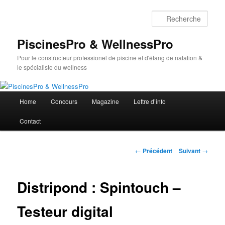
Aller
au
Rech
contenu
principal
PiscinesPro & WellnessPro
Pour le constructeur professionel de piscine et d'étang de natation &
le spécialiste du wellness
Menu
Home
Concours
Magazine
Lettre d’info
principal
Contact
Navigation
←
Précédent
Suivant
→
des
articles
Distripond : Spintouch –
Testeur digital