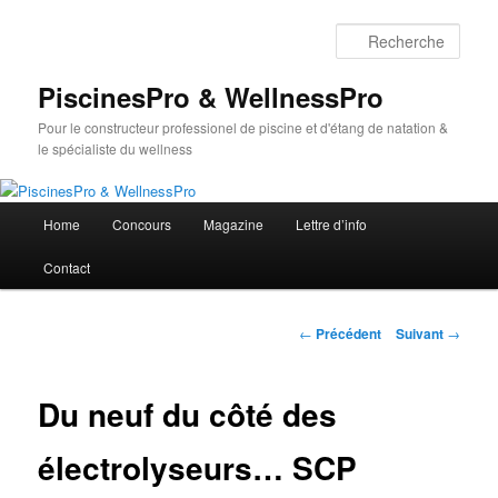
Aller
au
Rech
contenu
principal
PiscinesPro & WellnessPro
Pour le constructeur professionel de piscine et d'étang de natation &
le spécialiste du wellness
Menu
Home
Concours
Magazine
Lettre d’info
principal
Contact
Navigation
←
Précédent
Suivant
→
des
articles
Du neuf du côté des
électrolyseurs… SCP