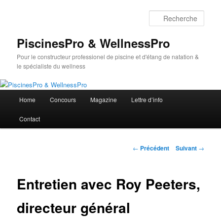
Aller
au
Rech
contenu
principal
PiscinesPro & WellnessPro
Pour le constructeur professionel de piscine et d'étang de natation &
le spécialiste du wellness
Menu
Home
Concours
Magazine
Lettre d’info
principal
Contact
Navigation
←
Précédent
Suivant
→
des
articles
Entretien avec Roy Peeters,
directeur général