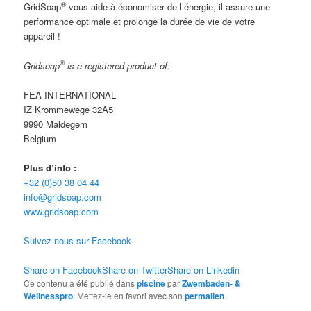
®
GridSoap
vous aide à économiser de l’énergie, il assure une
performance optimale et prolonge la durée de vie de votre
appareil !
®
Gridsoap
is a registered product of:
FEA INTERNATIONAL
IZ Krommewege 32A5
9990 Maldegem
Belgium
Plus d’info :
+32 (0)50 38 04 44
info@gridsoap.com
www.gridsoap.com
Suivez-nous sur Facebook
Share on Facebook
Share on Twitter
Share on Linkedin
Ce contenu a été publié dans
piscine
par
Zwembaden- &
Wellnesspro
. Mettez-le en favori avec son
permalien
.