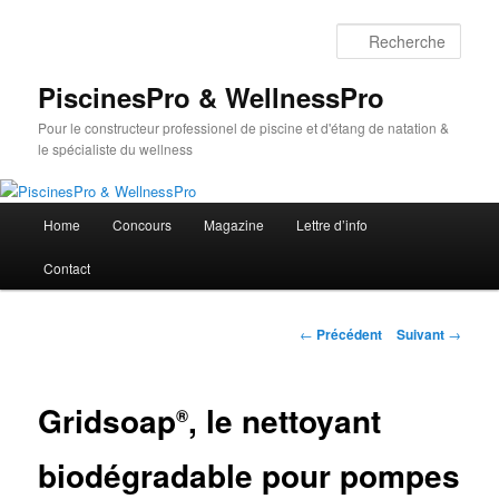
Aller
au
Rech
contenu
principal
PiscinesPro & WellnessPro
Pour le constructeur professionel de piscine et d'étang de natation &
le spécialiste du wellness
Menu
Home
Concours
Magazine
Lettre d’info
principal
Contact
Navigation
←
Précédent
Suivant
→
des
articles
Gridsoap
, le nettoyant
®
biodégradable pour pompes