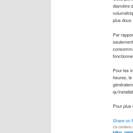
diamètre d
volumétriq
plus doux 
Par rappor
seulement 
consommati
fonctionne
Pour les i
heures, le
généraleme
qu’install
Pour plus 
Share on 
Ce contenu 
kijker
,
zwe