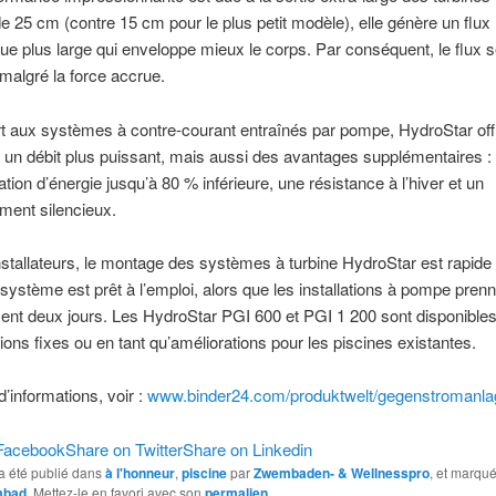
e 25 cm (contre 15 cm pour le plus petit modèle), elle génère un flux
ue plus large qui enveloppe mieux le corps. Par conséquent, le flux 
malgré la force accrue.
t aux systèmes à contre-courant entraînés par pompe, HydroStar off
un débit plus puissant, mais aussi des avantages supplémentaires :
on d’énergie jusqu’à 80 % inférieure, une résistance à l’hiver et un
ment silencieux.
nstallateurs, le montage des systèmes à turbine HydroStar est rapide :
 système est prêt à l’emploi, alors que les installations à pompe pren
nt deux jours. Les HydroStar PGI 600 et PGI 1 200 sont disponibles
ations fixes ou en tant qu’améliorations pour les piscines existantes.
d’informations, voir :
www.binder24.com/produktwelt/gegenstromanla
Facebook
Share on Twitter
Share on Linkedin
a été publié dans
à l'honneur
,
piscine
par
Zwembaden- & Wellnesspro
, et marqu
mbad
. Mettez-le en favori avec son
permalien
.