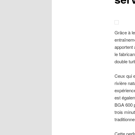
Grâce à le
entraîneme
apportent 
le fabrica
double tur
Ceux qui e
rivière na
expérience
est égalem
BGA 600 pe
trois minu
traditionne
Cette perf