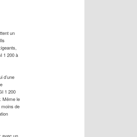
ttent un
Ils
xigeants,
I 1 200 à
ui d’une
ne
GI 1 200
r. Même le
n moins de
ation
 : avec un