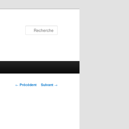
Recherche
Navigation
←
Précédent
Suivant
→
des
articles