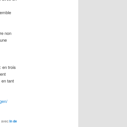
semble
re non
 une
 en trois
nent
 en tant
gen/
é avec
In de