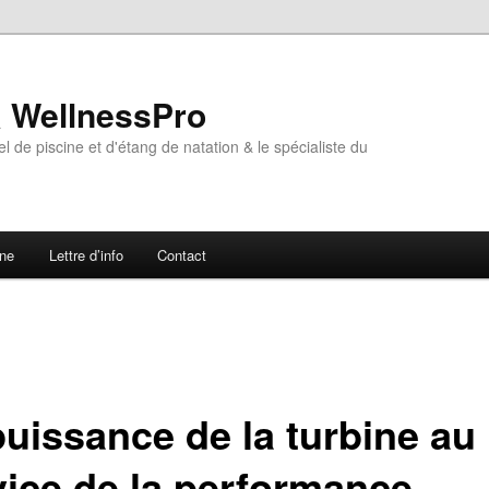
& WellnessPro
l de piscine et d'étang de natation & le spécialiste du
ne
Lettre d’info
Contact
puissance de la turbine au
vice de la performance