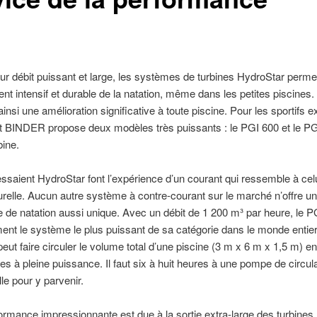
ur débit puissant et large, les systèmes de turbines HydroStar perme
nt intensif et durable de la natation, même dans les petites piscines. 
ainsi une amélioration significative à toute piscine. Pour les sportifs e
nt BINDER propose deux modèles très puissants : le PGI 600 et le PG
bine.
ssaient HydroStar font l’expérience d’un courant qui ressemble à cel
turelle. Aucun autre système à contre-courant sur le marché n’offre u
 de natation aussi unique. Avec un débit de 1 200 m³ par heure, le P
ent le système le plus puissant de sa catégorie dans le monde entie
ut faire circuler le volume total d’une piscine (3 m x 6 m x 1,5 m) e
tes à pleine puissance. Il faut six à huit heures à une pompe de circul
lle pour y parvenir.
ormance impressionnante est due à la sortie extra-large des turbines