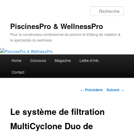
Aller
au
Rech
contenu
principal
PiscinesPro & WellnessPro
Pour le constructeur professionel de piscine et d'étang de natation &
le spécialiste du wellness
Menu
Home
Concours
Magazine
Lettre d’info
principal
Contact
Navigation
←
Précédent
Suivant
→
des
articles
Le système de filtration
MultiCyclone Duo de