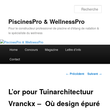
Aller
au
Rech
contenu
principal
PiscinesPro & WellnessPro
Pour le constructeur professionel de piscine et d'étang de natation &
le spécialiste du wellness
Menu
Home
Concours
Magazine
Lettre d’info
principal
Contact
Navigation
←
Précédent
Suivant
→
des
articles
L’or pour Tuinarchitectuur
Vranckx – Où design épuré