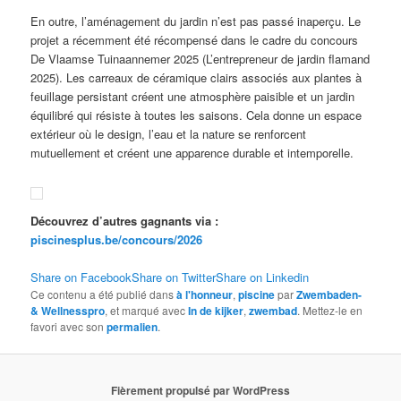
En outre, l’aménagement du jardin n’est pas passé inaperçu. Le
projet a récemment été récompensé dans le cadre du concours
De Vlaamse Tuinaannemer 2025 (L’entrepreneur de jardin flamand
2025). Les carreaux de céramique clairs associés aux plantes à
feuillage persistant créent une atmosphère paisible et un jardin
équilibré qui résiste à toutes les saisons. Cela donne un espace
extérieur où le design, l’eau et la nature se renforcent
mutuellement et créent une apparence durable et intemporelle.
Découvrez d’autres gagnants via :
piscinesplus.be/concours/2026
Share on Facebook
Share on Twitter
Share on Linkedin
Ce contenu a été publié dans
à l'honneur
,
piscine
par
Zwembaden-
& Wellnesspro
, et marqué avec
In de kijker
,
zwembad
. Mettez-le en
favori avec son
permalien
.
Fièrement propulsé par WordPress