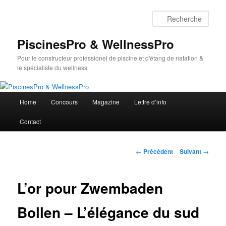
Aller
au
Rech
contenu
principal
PiscinesPro & WellnessPro
Pour le constructeur professionel de piscine et d'étang de natation &
le spécialiste du wellness
Menu
Home
Concours
Magazine
Lettre d’info
principal
Contact
Navigation
←
Précédent
Suivant
→
des
articles
L’or pour Zwembaden
Bollen – L’élégance du sud