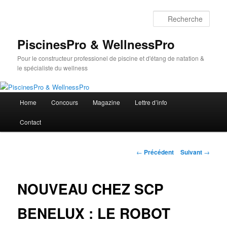
Aller
au
Rech
contenu
principal
PiscinesPro & WellnessPro
Pour le constructeur professionel de piscine et d'étang de natation &
le spécialiste du wellness
Menu
Home
Concours
Magazine
Lettre d’info
principal
Contact
Navigation
←
Précédent
Suivant
→
des
articles
NOUVEAU CHEZ SCP
BENELUX : LE ROBOT