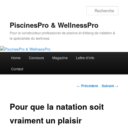
Aller
au
Rech
contenu
principal
PiscinesPro & WellnessPro
Pour le constructeur professionel de piscine et d'étang de natation &
le spécialiste du wellness
Menu
Home
Concours
Magazine
Lettre d’info
principal
Contact
Navigation
←
Précédent
Suivant
→
des
articles
Pour que la natation soit
vraiment un plaisir