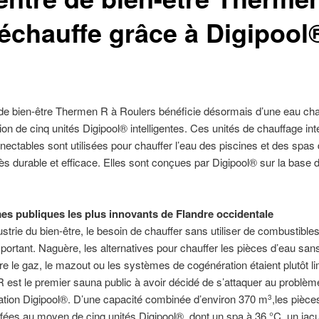
réchauffe grâce à Digipool
 de bien-être Thermen R à Roulers bénéficie désormais d’une eau ch
ation de cinq unités Digipool® intelligentes. Ces unités de chauffage int
nnectables sont utilisées pour chauffer l’eau des piscines et des spas
ès durable et efficace. Elles sont conçues par Digipool® sur la base
es publiques les plus innovants de Flandre occidentale
ustrie du bien-être, le besoin de chauffer sans utiliser de combustibles
mportant. Naguère, les alternatives pour chauffer les pièces d’eau sans
tre le gaz, le mazout ou les systèmes de cogénération étaient plutôt li
est le premier sauna public à avoir décidé de s’attaquer au problè
lation Digipool®. D’une capacité combinée d’environ 370 m
,les pièce
3
fées au moyen de cinq unités Digipool®, dont un spa à 36 °C, un jacu