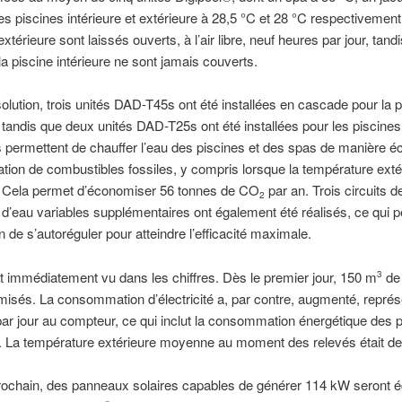
es piscines intérieure et extérieure à 28,5 °C et 28 °C respectivement
extérieure sont laissés ouverts, à l’air libre, neuf heures par jour, tand
 la piscine intérieure ne sont jamais couverts.
 solution, trois unités DAD-T45s ont été installées en cascade pour la 
, tandis que deux unités DAD-T25s ont été installées pour les piscine
 permettent de chauffer l’eau des piscines et des spas de manière é
sation de combustibles fossiles, y compris lorsque la température exté
. Cela permet d’économiser 56 tonnes de CO
par an. Trois circuits d
2
n d’eau variables supplémentaires ont également été réalisés, ce qui 
ion de s’autoréguler pour atteindre l’efficacité maximale.
est immédiatement vu dans les chiffres. Dès le premier jour, 150 m
de 
3
isés. La consommation d’électricité a, par contre, augmenté, représ
ar jour au compteur, ce qui inclut la consommation énergétique des
n. La température extérieure moyenne au moment des relevés était de
rochain, des panneaux solaires capables de générer 114 kW seront 