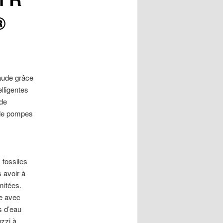
®
aude grâce
elligentes
 de
 de pompes
 fossiles
 avoir à
mitées.
me avec
s d’eau
zzi à