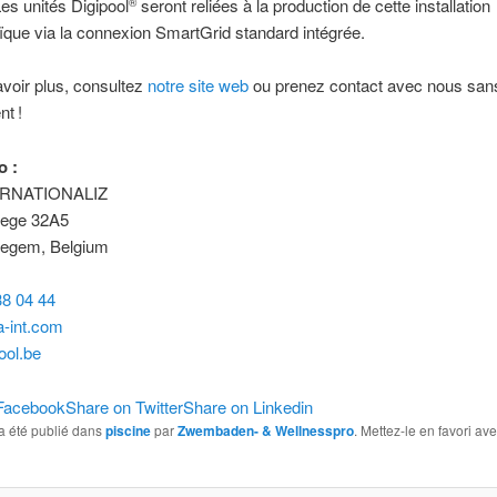
Les unités Digipool
seront reliées à la production de cette installation
®
ïque via la connexion SmartGrid standard intégrée.
voir plus, consultez
notre site web
ou prenez contact avec nous san
t !
o :
ERNATIONALIZ
ege 32A5
egem, Belgium
38 04 44
a-int.com
ool.be
Facebook
Share on Twitter
Share on Linkedin
a été publié dans
piscine
par
Zwembaden- & Wellnesspro
. Mettez-le en favori av