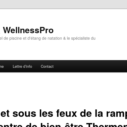
& WellnessPro
l de piscine et d'étang de natation & le spécialiste du
ne
Lettre d’info
Contact
et sous les feux de la ram
centre de bien-être Therme