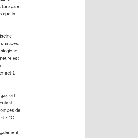
. Le spa et
is que le
piscine
s chaudes.
cologique,
rieure est
e
permet à
gaz ont
entant
 pompes de
 6-7 °C.
également