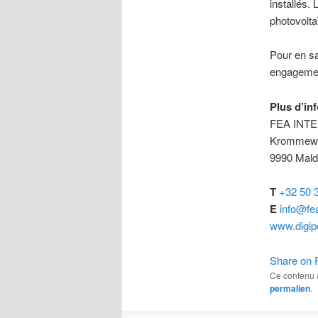
installés. 
photovolta
Pour en sa
engagemen
Plus d’inf
FEA INT
Krommew
9990 Mald
T
+32 50 
E
info@fe
www.digip
Share on 
Ce contenu 
permalien
.