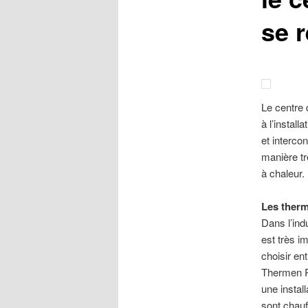
se 
Le centre
à l’install
et interco
manière tr
à chaleur.
Les therm
Dans l’ind
est très i
choisir en
Thermen R 
une instal
sont chauf