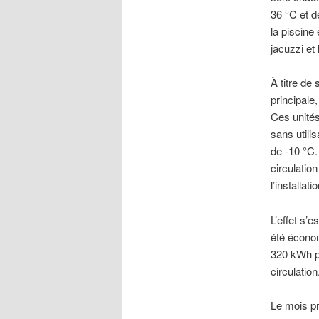
36 °C et d
la piscine 
jacuzzi et
À titre de
principale
Ces unités
sans utili
de -10 °C
circulatio
l’installat
L’effet s’
été économ
320 kWh p
circulatio
Le mois p