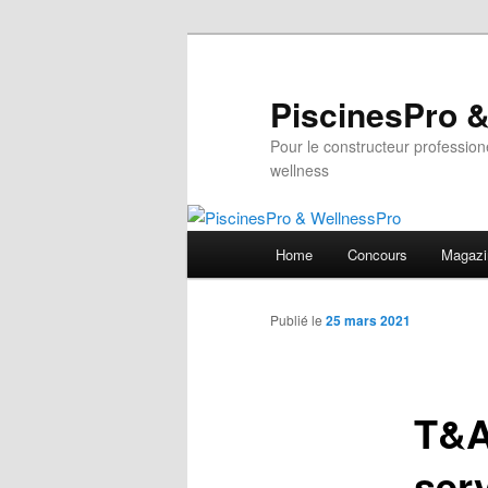
Aller
au
contenu
PiscinesPro 
principal
Pour le constructeur professione
wellness
Menu
Home
Concours
Magazi
principal
Publié le
25 mars 2021
T&A
serv