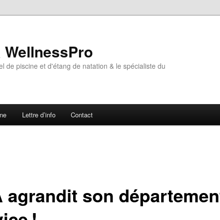
& WellnessPro
l de piscine et d'étang de natation & le spécialiste du
ne
Lettre d’info
Contact
 agrandit son départemen
ice !