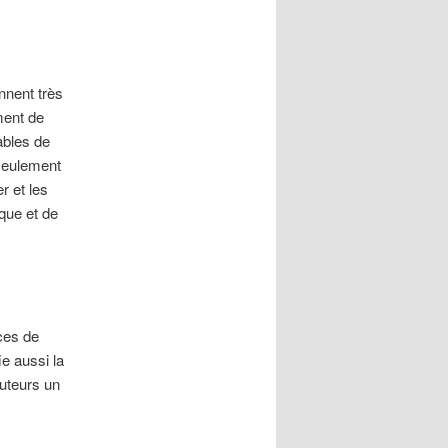
nnent très
ment de
ables de
 seulement
r et les
ique et de
ces de
e aussi la
buteurs un