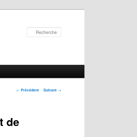
Recherche
Navigation
←
Précédent
Suivant
→
des
articles
t de