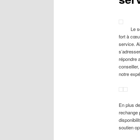
Le s
fort à cœu
service. A
s’adresser
répondre a
conseiller
notre expé
En plus de
rechange p
disponibili
soutien op