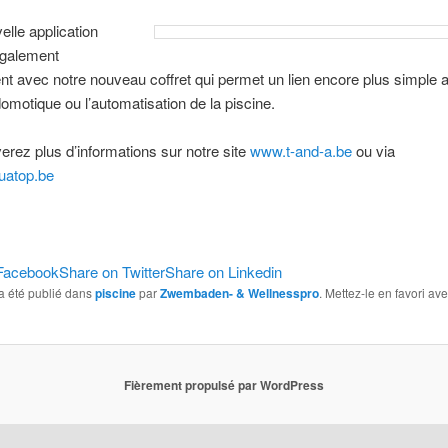
elle application
également
nt avec notre nouveau coffret qui permet un lien encore plus simple 
motique ou l’automatisation de la piscine.
erez plus d’informations sur notre site
www.t-and-a.be
ou via
uatop.be
Facebook
Share on Twitter
Share on Linkedin
a été publié dans
piscine
par
Zwembaden- & Wellnesspro
. Mettez-le en favori av
Fièrement propulsé par WordPress