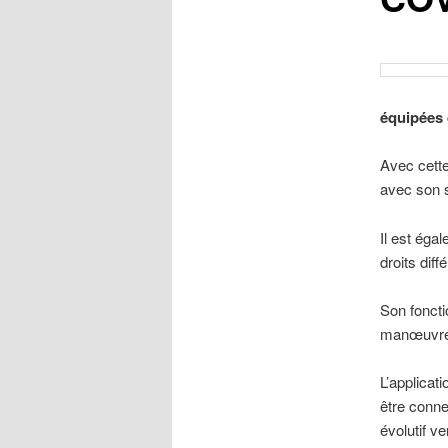
équipées
Avec cette
avec son s
Il est égal
droits diff
Son foncti
manœuvre 
L’applicat
être conne
évolutif ve