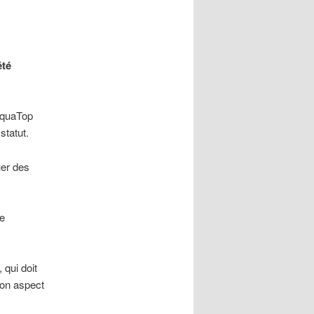
été
 AquaTop
statut.
uer des
ne
 qui doit
son aspect