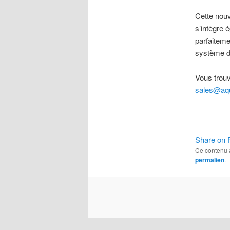
Cette nouv
s’intègre 
parfaiteme
système do
Vous trouv
sales@aq
Share on 
Ce contenu 
permalien
.