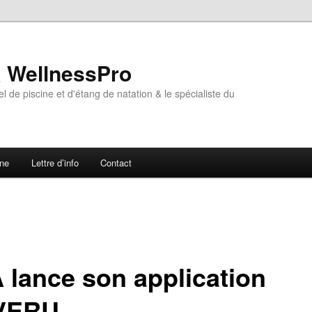
& WellnessPro
l de piscine et d'étang de natation & le spécialiste du
ne
Lettre d’info
Contact
 lance son application
VERU