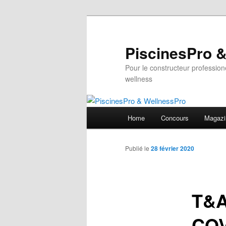
Aller
au
contenu
PiscinesPro 
principal
Pour le constructeur professione
wellness
Menu
Home
Concours
Magazi
principal
Publié le
28 février 2020
T&A
CO