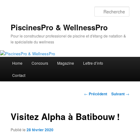
Aller
au
Rech
contenu
principal
PiscinesPro & WellnessPro
Pour le constructeur professionel de piscine et d'étang de natation &
le spécialiste du wellness
Menu
Home
Concours
Magazine
Lettre d’info
principal
Contact
Navigation
←
Précédent
Suivant
→
des
articles
Visitez Alpha à Batibouw !
Publié le
28 février 2020