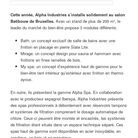
Cette année, Alpha Industries s’installe solidement au salon
Batibouw
de Bruxelles
.
Avec un stand de plus de 200
m², le
leader du marché du bien-être propose 3
modules différents
:
Bath:
un concept exclusif de salle de bains avec une
finition en
placage en pierre
Slate
Lite.
Mirage:
un concept design pour sauna et
hammam avec
finitions en fines lamelles de bois
.
My spa:
un concept d’expérience haut de gamme pour le
bien-être tant intérieur qu’extérieur avec finition en thermo
ayous
.
En outre, ils présentent la gamme Alpha
Spa. En collaboration
avec le producteur espagnol Iberspa,
Alpha Industries présente
des spas professionnels à débordement avec réservoirs tampons
et systèmes de filtration comprenant le dosage automatique de
chlore. Ceux-ci peuvent être montés et encastrés, les systèmes
de filtration étant situés dans un espace technique séparé. Ces
spas haut de gamme sont disponibles en acier inoxydable, en
acrylique, en bois et en mosaïque.