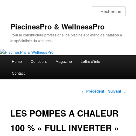
Aller
au
Rech
contenu
principal
PiscinesPro & WellnessPro
Pour le constructeur professionel de piscine et d'étang de natation &
le spécialiste du wellness
Menu
Home
Concours
Magazine
Lettre d’info
principal
Contact
Navigation
←
Précédent
Suivant
→
des
articles
LES POMPES A CHALEUR
100 % « FULL INVERTER »