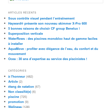
c
h
ARTICLES RÉCENTS
e
Sous contrôle visuel pendant l’entraînement
Hayward® présente son nouveau skimmer X-Pro 600
5 bonnes raisons de choisir CF group Benelux !
Superposition verticale
WaterRows : des piscines monobloc haut de gamme faciles
à installer
AquaMove : profiter avec élégance de l’eau, du confort et du
mouvement
Ocea : 30 ans d’expertise au service des piscinistes !
CATÉGORIES
à l'honneur
(482)
Article
(2)
étang de natation
(67)
Non classifié(e)
(6)
piscine
(725)
promotion
(9)
Wellness
(128)