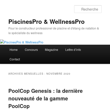
Aller
Aller
au
au
Rech
contenu
contenu
principal
secondaire
PiscinesPro & WellnessPro
Pour le constructeur professionel de piscine et d'étang de natation &
le spécialiste du wellness
Menu
Home
Concours
Magazine
Lettre d’info
principal
Contact
ARCHIVES MENSUELLES :
NOVEMBRE 2020
PoolCop Genesis : la dernière
nouveauté de la gamme
PoolCop