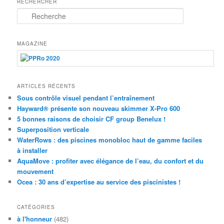
RECHERCHER
R
e
c
h
MAGAZINE
e
r
c
h
ARTICLES RÉCENTS
e
Sous contrôle visuel pendant l’entraînement
Hayward® présente son nouveau skimmer X-Pro 600
5 bonnes raisons de choisir CF group Benelux !
Superposition verticale
WaterRows : des piscines monobloc haut de gamme faciles
à installer
AquaMove : profiter avec élégance de l’eau, du confort et du
mouvement
Ocea : 30 ans d’expertise au service des piscinistes !
CATÉGORIES
à l'honneur
(482)