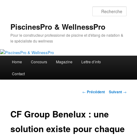
Aller
au
Rech
contenu
principal
PiscinesPro & WellnessPro
Pour le constructeur professionel de piscine et d'étang de natation &
le spécialiste du wellness
Menu
Home
Concours
Magazine
Lettre d’info
principal
Contact
Navigation
←
Précédent
Suivant
→
des
articles
CF Group Benelux : une
solution existe pour chaque