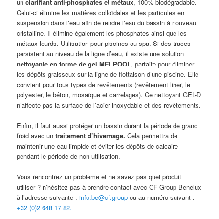
un
clarifiant anti-phosphates et métaux
, 100% biodégradable.
Celui-ci élimine les matières colloïdales et les particules en
suspension dans l’eau afin de rendre l’eau du bassin à nouveau
cristalline. Il élimine également les phosphates ainsi que les
métaux lourds. Utilisation pour piscines ou spa. Si des traces
persistent au niveau de la ligne d’eau, il existe une solution
nettoyante en forme de gel MELPOOL
, parfaite pour éliminer
les dépôts graisseux sur la ligne de flottaison d’une piscine. Elle
convient pour tous types de revêtements (revêtement liner, le
polyester, le béton, mosaïque et carrelages). Ce nettoyant GEL-D
n’affecte pas la surface de l’acier inoxydable et des revêtements.
Enfin, il faut aussi protéger un bassin durant la période de grand
froid avec un
traitement d’hivernage.
Cela permettra de
maintenir une eau limpide et éviter les dépôts de calcaire
pendant le période de non-utilisation.
Vous rencontrez un problème et ne savez pas quel produit
utiliser ? n’hésitez pas à prendre contact avec CF Group Benelux
à l’adresse suivante :
info.be@cf.group
ou au numéro suivant :
+32 (0)2 648 17 82.