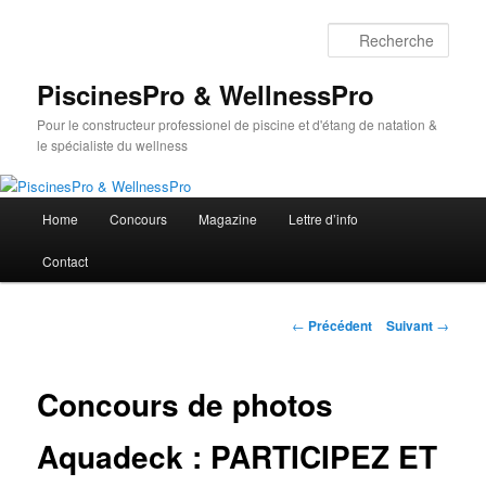
Aller
au
Rech
contenu
principal
PiscinesPro & WellnessPro
Pour le constructeur professionel de piscine et d'étang de natation &
le spécialiste du wellness
Menu
Home
Concours
Magazine
Lettre d’info
principal
Contact
Navigation
←
Précédent
Suivant
→
des
articles
Concours de photos
Aquadeck : PARTICIPEZ ET