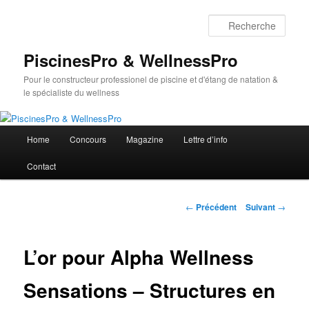
Aller
au
Rech
contenu
principal
PiscinesPro & WellnessPro
Pour le constructeur professionel de piscine et d'étang de natation &
le spécialiste du wellness
Menu
Home
Concours
Magazine
Lettre d’info
principal
Contact
Navigation
←
Précédent
Suivant
→
des
articles
L’or pour Alpha Wellness
Sensations – Structures en