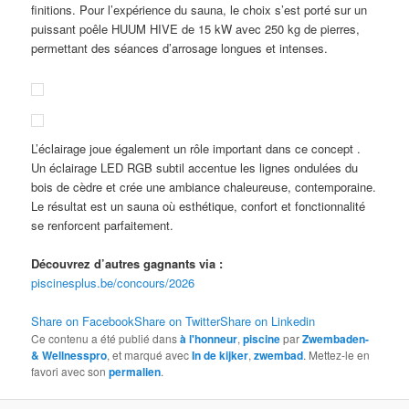
finitions. Pour l’expérience du sauna, le choix s’est porté sur un
puissant poêle HUUM HIVE de 15 kW avec 250 kg de pierres,
permettant des séances d’arrosage longues et intenses.
L’éclairage joue également un rôle important dans ce concept .
Un éclairage LED RGB subtil accentue les lignes ondulées du
bois de cèdre et crée une ambiance chaleureuse, contemporaine.
Le résultat est un sauna où esthétique, confort et fonctionnalité
se renforcent parfaitement.
Découvrez d’autres gagnants via :
piscinesplus.be/concours/2026
Share on Facebook
Share on Twitter
Share on Linkedin
Ce contenu a été publié dans
à l'honneur
,
piscine
par
Zwembaden-
& Wellnesspro
, et marqué avec
In de kijker
,
zwembad
. Mettez-le en
favori avec son
permalien
.