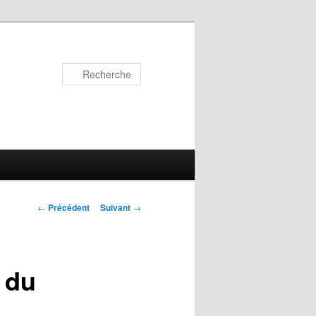
Recherche
Navigation
←
Précédent
Suivant
→
des
articles
 du