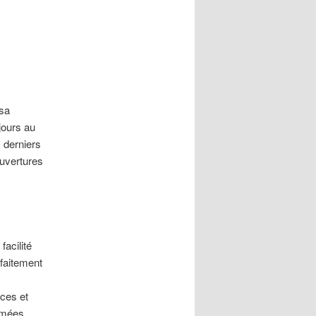
 sa
jours au
 derniers
ouvertures
facilité
rfaitement
ces et
rmées,