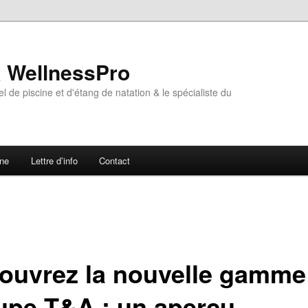
& WellnessPro
l de piscine et d'étang de natation & le spécialiste du
ne
Lettre d’info
Contact
ouvrez la nouvelle gamme
upe T&A : un aperçu