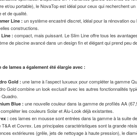
ire et/ou portable), le NovaTop est idéal pour ceux qui recherchent u
e et de qualité.
mer Line :
un système encastré discret, idéal pour la rénovation ou 
elles constructions.
 Line :
compact, mais puissant. Le Slim Line offre tous les avantage
ème de piscine avancé dans un design fin et élégant qui prend peu de
de lames a également été élargie avec :
dro Gold :
une lame à l’aspect luxueux pour compléter la gamme Qu
ro Gold combine un look exclusif avec les autres fonctionnalités typi
 Quadro.
mium Blue :
une nouvelle couleur dans la gamme de profilés AA (67
 compléter les couleurs Solar et Alu-Look déjà existantes.
ex :
ces lames en mousse sont entrées dans la gamme à la suite de 
e T&A et Covrex. Les principales caractéristiques sont la grande rési
uences extérieures (grêle, jets de nettoyage à haute pression), le diam