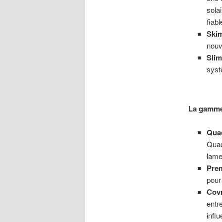
sola
fiabl
Skim
nouv
Slim
syst
La gamme 
Qua
Quad
lame
Pre
pour
Covr
entr
infl