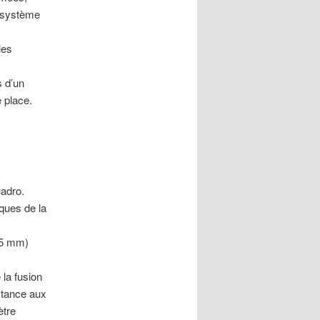
n système
les
s d’un
 place.
adro.
ques de la
,5 mm)
la fusion
stance aux
ètre