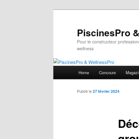
Aller
au
contenu
PiscinesPro 
principal
Pour le constructeur professione
wellness
Menu
Home
Concours
Magazi
principal
Publié le
27 février 2024
Déc
gro