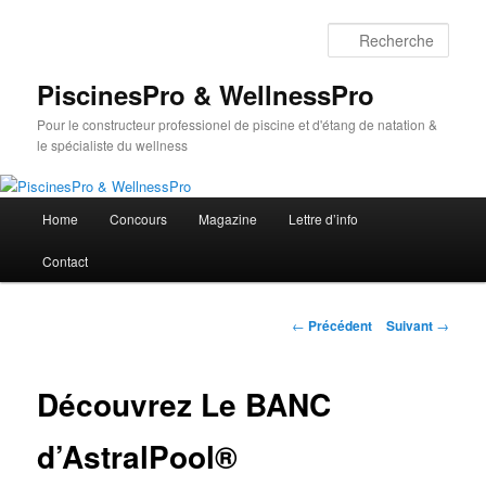
Aller
au
Rech
contenu
principal
PiscinesPro & WellnessPro
Pour le constructeur professionel de piscine et d'étang de natation &
le spécialiste du wellness
Menu
Home
Concours
Magazine
Lettre d’info
principal
Contact
Navigation
←
Précédent
Suivant
→
des
articles
Découvrez Le BANC
d’AstralPool®