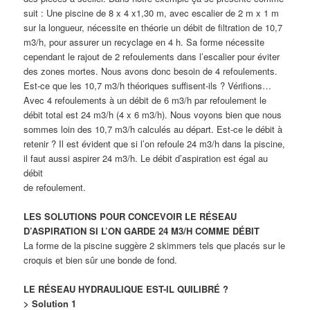
suit : Une piscine de 8 x 4 x1,30 m, avec escalier de 2 m x 1 m
sur la longueur, nécessite en théorie un débit de filtration de 10,7
m3/h, pour assurer un recyclage en 4 h. Sa forme nécessite
cependant le rajout de 2 refoulements dans l’escalier pour éviter
des zones mortes. Nous avons donc besoin de 4 refoulements.
Est-ce que les 10,7 m3/h théoriques suffisent-ils ? Vérifions…
Avec 4 refoulements à un débit de 6 m3/h par refoulement le
débit total est 24 m3/h (4 x 6 m3/h). Nous voyons bien que nous
sommes loin des 10,7 m3/h calculés au départ. Est-ce le débit à
retenir ? Il est évident que si l’on refoule 24 m3/h dans la piscine,
il faut aussi aspirer 24 m3/h. Le débit d’aspiration est égal au
débit
de refoulement.
LES SOLUTIONS POUR CONCEVOIR LE RÉSEAU
D’ASPIRATION SI L’ON GARDE 24 M3/H COMME DÉBIT
La forme de la piscine suggère 2 skimmers tels que placés sur le
croquis et bien sûr une bonde de fond.
LE RÉSEAU HYDRAULIQUE EST-IL QUILIBRÉ ?
>
Solution 1