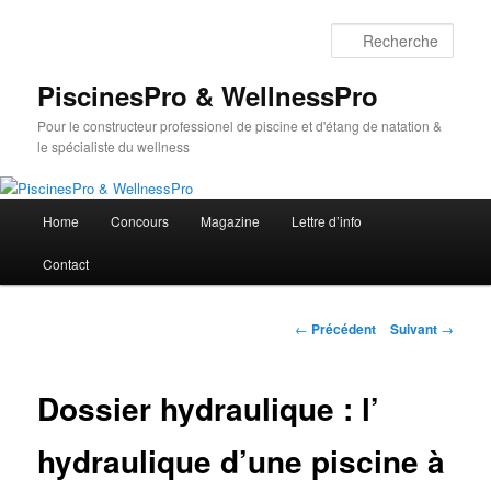
Aller
au
Rech
contenu
principal
PiscinesPro & WellnessPro
Pour le constructeur professionel de piscine et d'étang de natation &
le spécialiste du wellness
Menu
Home
Concours
Magazine
Lettre d’info
principal
Contact
Navigation
←
Précédent
Suivant
→
des
articles
Dossier hydraulique : l’
hydraulique d’une piscine à