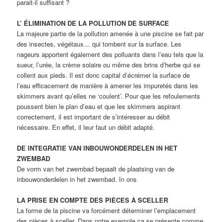
parait-il suffisant ?
L’ ÉLIMINATION DE LA POLLUTION DE SURFACE
La majeure partie de la pollution amenée à une piscine se fait par
des insectes, végétaux… qui tombent sur la surface. Les
nageurs apportent également des polluants dans l’eau tels que la
sueur, l’urée, la crème solaire ou même des brins d’herbe qui se
collent aux pieds. Il est donc capital d’écrémer la surface de
l’eau efficacement de manière à amener les impuretés dans les
skimmers avant qu’elles ne ‘coulent’. Pour que les refoulements
poussent bien le plan d’eau et que les skimmers aspirant
correctement, il est important de s’intéresser au débit
nécessaire. En effet, il leur faut un débit adapté.
DE INTEGRATIE VAN INBOUWONDERDELEN IN HET
ZWEMBAD
De vorm van het zwembad bepaalt de plaatsing van de
inbouwonderdelen in het zwembad. In ons
LA PRISE EN COMPTE DES PIÈCES À SCELLER
La forme de la piscine va forcément déterminer l’emplacement
des pièces à sceller. Dans notre exemple ça se présente comme