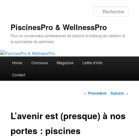
Aller
au
Rech
contenu
principal
PiscinesPro & WellnessPro
Pour le constructeur professionel de piscine et d'étang de natation &
le spécialiste du wellness
Menu
Home
Concours
Magazine
Lettre d’info
principal
Contact
Navigation
←
Précédent
Suivant
→
des
articles
L’avenir est (presque) à nos
portes : piscines