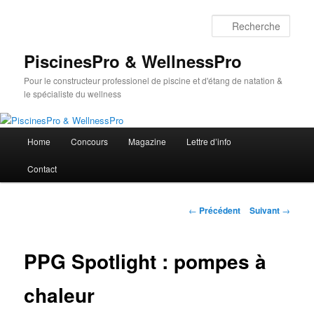
Aller
au
Rech
contenu
principal
PiscinesPro & WellnessPro
Pour le constructeur professionel de piscine et d'étang de natation &
le spécialiste du wellness
Menu
Home
Concours
Magazine
Lettre d’info
principal
Contact
Navigation
←
Précédent
Suivant
→
des
articles
PPG Spotlight : pompes à
chaleur