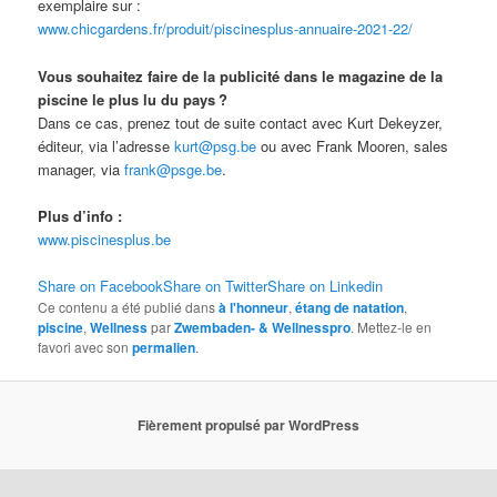
exemplaire sur :
www.chicgardens.fr/produit/piscinesplus-annuaire-2021-22/
Vous souhaitez faire de la publicité dans le magazine de la
piscine le plus lu du pays ?
Dans ce cas, prenez tout de suite contact avec Kurt Dekeyzer,
éditeur, via l’adresse
kurt@psg.be
ou avec Frank Mooren, sales
manager, via
frank@psge.be
.
Plus d’info :
www.piscinesplus.be
Share on Facebook
Share on Twitter
Share on Linkedin
Ce contenu a été publié dans
à l'honneur
,
étang de natation
,
piscine
,
Wellness
par
Zwembaden- & Wellnesspro
. Mettez-le en
favori avec son
permalien
.
Fièrement propulsé par WordPress