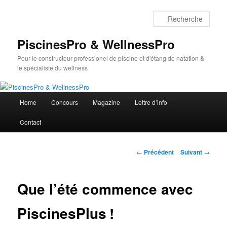
Aller
au
Rech
contenu
principal
PiscinesPro & WellnessPro
Pour le constructeur professionel de piscine et d'étang de natation &
le spécialiste du wellness
Menu
Home
Concours
Magazine
Lettre d’info
principal
Contact
Navigation
←
Précédent
Suivant
→
des
articles
Que l’été commence avec
PiscinesPlus !