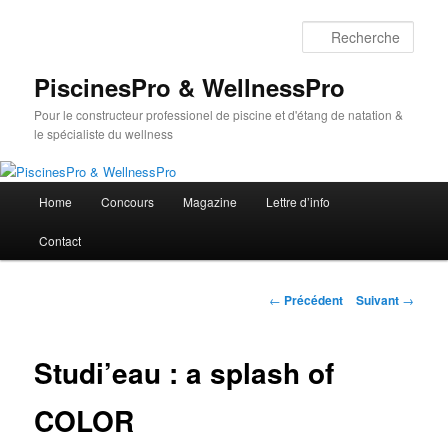
Aller
au
Rech
contenu
principal
PiscinesPro & WellnessPro
Pour le constructeur professionel de piscine et d'étang de natation &
le spécialiste du wellness
Menu
Home
Concours
Magazine
Lettre d’info
principal
Contact
Navigation
←
Précédent
Suivant
→
des
articles
Studi’eau : a splash of
COLOR