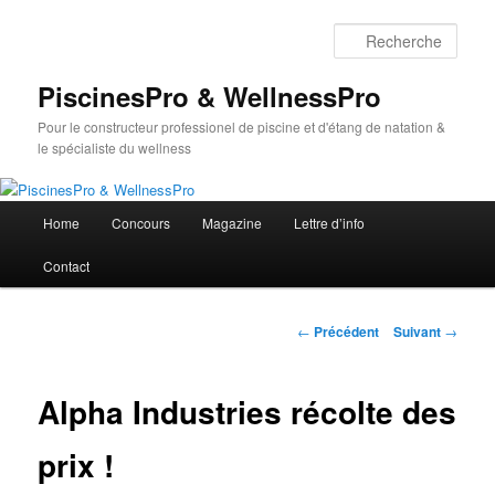
Aller
au
Rech
contenu
principal
PiscinesPro & WellnessPro
Pour le constructeur professionel de piscine et d'étang de natation &
le spécialiste du wellness
Menu
Home
Concours
Magazine
Lettre d’info
principal
Contact
Navigation
←
Précédent
Suivant
→
des
articles
Alpha Industries récolte des
prix !